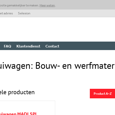
bsite gemakkelijker te maken.
Meer weten
.
t advies
Selexion
FAQ
Klantendienst
Contact
uiwagen: Bouw- en werfmater
ele producten
Product A-Z
uiwagen MADLSPL