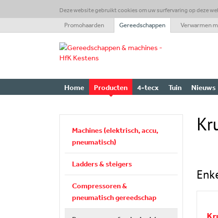
Deze website gebruikt cookies om uw surfervaring op deze we
Promohaarden
Gereedschappen
Verwarmen me
Home
Producten
4-tecx
Tuin
Nieuws
Kr
Machines (elektrisch, accu,
pneumatisch)
Ladders & steigers
Enk
Compressoren &
pneumatisch gereedschap
Kr