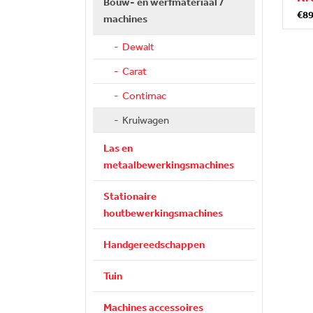
Bouw- en werfmateriaal /
€89
machines
Dewalt
Carat
Contimac
Kruiwagen
Las en
metaalbewerkingsmachines
Stationaire
houtbewerkingsmachines
Handgereedschappen
Tuin
Machines accessoires