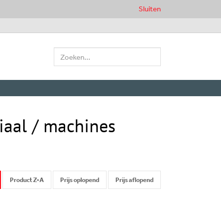
Sluiten
Zoeken:
iaal / machines
Product Z-A
Prijs oplopend
Prijs aflopend